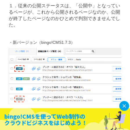
１．従来の公開ステータスは、「公開中」となってい
るページが、これから公開されるページなのか、公開
が終了したページなのかひとめで判別できませんでし
た。
・新バージョン（bingo!CMS1.7.3）
bingo!CMSを使ってWeb制作の
クラウドビジネスをはじめよう！
2．bingo!CMS1.7.3からは、ページの公開期間の「開
始」と「終了」の日付を設定してページを公開する